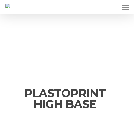
Men
Skip
to
main
content
PLASTOPRINT
HIGH BASE